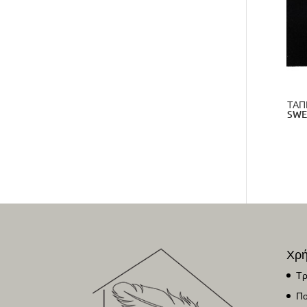
ΤΑΠ
SWE
Χρή
Τρ
Πο