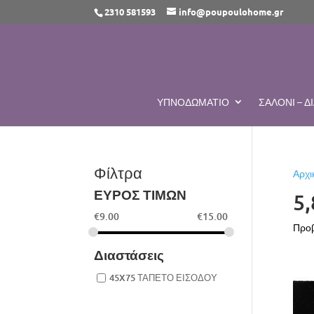
2310 581593
info@poupoulohome.gr
ΥΠΝΟΔΩΜΆΤΙΟ
ΣΑΛΌΝΙ – 
Φίλτρα
Αρχι
ΕΥΡΟΣ ΤΙΜΩΝ
5
€
9.00
€
15.00
Προβ
Διαστάσεις
45X75 ΤΑΠΕΤΟ ΕΙΣΟΔΟΥ