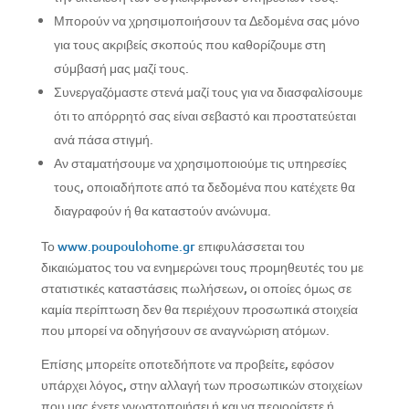
Μπορούν να χρησιμοποιήσουν τα Δεδομένα σας μόνο
για τους ακριβείς σκοπούς που καθορίζουμε στη
σύμβασή μας μαζί τους.
Συνεργαζόμαστε στενά μαζί τους για να διασφαλίσουμε
ότι το απόρρητό σας είναι σεβαστό και προστατεύεται
ανά πάσα στιγμή.
Αν σταματήσουμε να χρησιμοποιούμε τις υπηρεσίες
τους, οποιαδήποτε από τα δεδομένα που κατέχετε θα
διαγραφούν ή θα καταστούν ανώνυμα.
Το
www.poupoulohome.gr
επιφυλάσσεται του
δικαιώματος του να ενημερώνει τους προμηθευτές του με
στατιστικές καταστάσεις πωλήσεων, οι οποίες όμως σε
καμία περίπτωση δεν θα περιέχουν προσωπικά στοιχεία
που μπορεί να οδηγήσουν σε αναγνώριση ατόμων.
Επίσης μπορείτε οποτεδήποτε να προβείτε, εφόσον
υπάρχει λόγος, στην αλλαγή των προσωπικών στοιχείων
που μας έχετε γνωστοποιήσει ή και να περιορίσετε ή