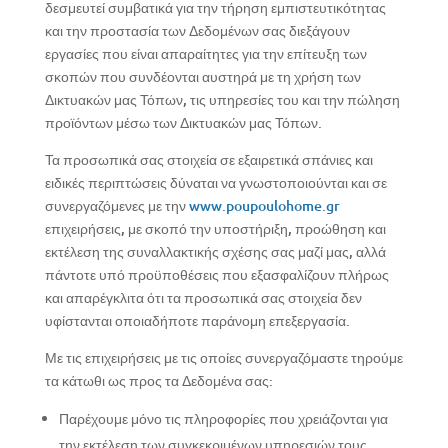
δεσμευτεί συμβατικά για την τήρηση εμπιστευτικότητας
και την προστασία των Δεδομένων σας διεξάγουν
εργασίες που είναι απαραίτητες για την επίτευξη των
σκοπών που συνδέονται αυστηρά με τη χρήση των
Δικτυακών μας Τόπων, τις υπηρεσίες του και την πώληση
προϊόντων μέσω των Δικτυακών μας Τόπων.
Τα προσωπικά σας στοιχεία σε εξαιρετικά σπάνιες και
ειδικές περιπτώσεις δύναται να γνωστοποιούνται και σε
συνεργαζόμενες με την
www.poupoulohome.gr
επιχειρήσεις, με σκοπό την υποστήριξη, προώθηση και
εκτέλεση της συναλλακτικής σχέσης σας μαζί μας, αλλά
πάντοτε υπό προϋποθέσεις που εξασφαλίζουν πλήρως
και απαρέγκλιτα ότι τα προσωπικά σας στοιχεία δεν
υφίστανται οποιαδήποτε παράνομη επεξεργασία.
Με τις επιχειρήσεις με τις οποίες συνεργαζόμαστε τηρούμε
τα κάτωθι ως προς τα Δεδομένα σας:
Παρέχουμε μόνο τις πληροφορίες που χρειάζονται για
την εκτέλεση των συγκεκριμένων υπηρεσιών τους.