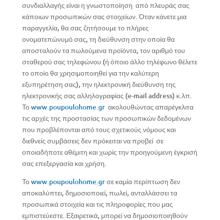
συνδιαλλαγής είναι η γνωστοποίηση από πλευράς σας
κάποιων προσωπικών σας στοιχείων. Όταν κάνετε μια
παραγγελία, θα σας ζητήσουμε το πλήρες
ονοματεπώνυμό σας, τη διεύθυνση στην οποία θα
αποσταλούν τα πωλούμενα προϊόντα, τον αριθμό του
σταθερού σας τηλεφώνου (ή όποιο άλλο τηλέφωνο θέλετε
το οποίο θα χρησιμοποιηθεί για την καλύτερη
εξυπηρέτηση σας), την ηλεκτρονική διεύθυνση της
ηλεκτρονικής σας αλληλογραφίας (e-mail address) κ.λπ.
Το
www.poupoulohome.gr
ακολουθώντας απαρέγκλιτα
τις αρχές της προστασίας των προσωπικών δεδομένων
που προβλέπονται από τους σχετικούς νόμους και
διεθνείς συμβάσεις δεν πρόκειται να προβεί σε
οποιαδήποτε αθέμιτη και χωρίς την προηγούμενη έγκρισή
σας επεξεργασία και χρήση.
Το
www.poupoulohome.gr
σε καμία περίπτωση δεν
αποκαλύπτει, δημοσιοποιεί, πωλεί, ανταλλάσσει τα
προσωπικά στοιχεία και τις πληροφορίες που μας
εμπιστεύεστε. Εξαιρετικά, μπορεί να δημοσιοποιηθούν