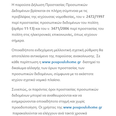
Η παρούσα Δήλωση Προστασίας Προσωπικών
Δεδομένων βρίσκεται σε πλήρη σύμπνοια με τις
προβλέψεις της ισχύουσας νομοθεσίας, του ν. 2472/1997
περί προστασίας προσωπικών δεδομένων του πολίτη
(άρθρο 11-13) και του ν. 3471/2006 περί προστασίας του
πολίτη στις ηλεκτρονικές επικοινωνίες, όπως ισχύουν
σήμερα.
Οποιαδήποτε ενδεχόμενη μελλοντική σχετική ρύθμιση θα
αποτελέσει αντικείμενο της παρούσας ανακοίνωσης. Σε
κάθε περίπτωση η
www.poupoulohome.gr
διατηρεί το
δικαίωμα αλλαγής των όρων προστασίας των
προσωπικών δεδομένων, σύμφωνα με το εκάστοτε
ισχύον σχετικό νομικό πλαίσιο.
Συνεπώς, οι παρόντες όροι προστασίας προσωπικών
δεδομένων μπορεί να αναθεωρούνται και να
ενημερώνονται οποιαδήποτε στιγμή και χωρίς
προειδοποίηση. Οι χρήστες της
www.poupoulohome.gr
παρακαλούνται να ελέγχουν ανά τακτά χρονικά