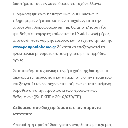
διαστήματα τους εν λόγω όρους για τυχόν αλλαγές.
Η δήλωση ψευδών ηλεκτρονικών διευθύνσεων ή
πληροφοριών ή προσωπικών στοιχείων, κατά την
αποστολή πληροφοριών online, θα αποτελέσουν (οι
ψευδείς πληροφορίες καθώς και το IP-addreww) μέρος
οποιασδήποτε νόμιμης έρευνας και το τεχνικό τμήμα της
www.poupoulohome.gr
δύναται να επεξεργαστεί τα
ηλεκτρονικά μηνύματα σε συνεργασία με τις αρμόδιες
αρχές.
Σε οποιαδήποτε χρονική στιγμή ο χρήστης διατηρεί το
δικαίωμα ενημέρωσης ή και αντίρρησης στην περαιτέρω
επεξεργασία των στοιχείων του σύμφωνα με την κείμενη
νομοθεσία για την προστασία των προσωπικών
δεδομένων (βλ. ΓΚΠΠΔ 2016/679/ΕΕ).
Δεδομένα που διαχειριζόμαστε στον παρόντα
ιστότοπο:
Απαραίτητη προϋπόθεση για την έναρξη της μεταξύ μας