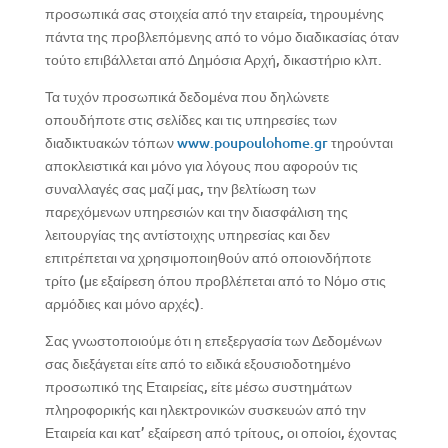
προσωπικά σας στοιχεία από την εταιρεία, τηρουμένης
πάντα της προβλεπόμενης από το νόμο διαδικασίας όταν
τούτο επιβάλλεται από Δημόσια Αρχή, δικαστήριο κλπ.
Τα τυχόν προσωπικά δεδομένα που δηλώνετε
οπουδήποτε στις σελίδες και τις υπηρεσίες των
διαδικτυακών τόπων
www.poupoulohome.gr
τηρούνται
αποκλειστικά και μόνο για λόγους που αφορούν τις
συναλλαγές σας μαζί μας, την βελτίωση των
παρεχόμενων υπηρεσιών και την διασφάλιση της
λειτουργίας της αντίστοιχης υπηρεσίας και δεν
επιτρέπεται να χρησιμοποιηθούν από οποιονδήποτε
τρίτο (με εξαίρεση όπου προβλέπεται από το Νόμο στις
αρμόδιες και μόνο αρχές).
Σας γνωστοποιούμε ότι η επεξεργασία των Δεδομένων
σας διεξάγεται είτε από το ειδικά εξουσιοδοτημένο
προσωπικό της Εταιρείας, είτε μέσω συστημάτων
πληροφορικής και ηλεκτρονικών συσκευών από την
Εταιρεία και κατ’ εξαίρεση από τρίτους, οι οποίοι, έχοντας