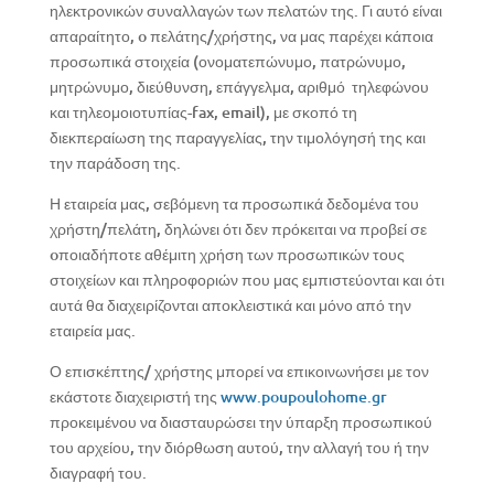
ηλεκτρονικών συναλλαγών των πελατών της. Γι αυτό είναι
απαραίτητο, o πελάτης/χρήστης, να μας παρέχει κάποια
προσωπικά στοιχεία (ονοματεπώνυμο, πατρώνυμο,
μητρώνυμο, διεύθυνση, επάγγελμα, αριθμό τηλεφώνου
και τηλεομοιοτυπίας-fax, email), με σκοπό τη
διεκπεραίωση της παραγγελίας, την τιμολόγησή της και
την παράδοση της.
Η εταιρεία μας, σεβόμενη τα προσωπικά δεδομένα του
χρήστη/πελάτη, δηλώνει ότι δεν πρόκειται να προβεί σε
oποιαδήποτε αθέμιτη χρήση των προσωπικών τους
στοιχείων και πληροφοριών που μας εμπιστεύονται και ότι
αυτά θα διαχειρίζονται αποκλειστικά και μόνο από την
εταιρεία μας.
Ο επισκέπτης/ χρήστης μπορεί να επικοινωνήσει με τον
εκάστοτε διαχειριστή της
www.poupoulohome.gr
προκειμένου να διασταυρώσει την ύπαρξη προσωπικού
του αρχείου, την διόρθωση αυτού, την αλλαγή του ή την
διαγραφή του.