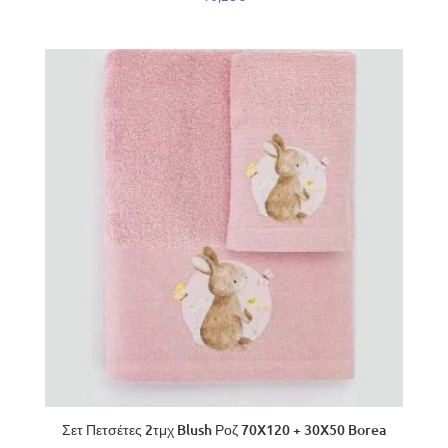
Σετ Πετσέτες 2τμχ Blush Ροζ 70X120 + 30X50 Borea