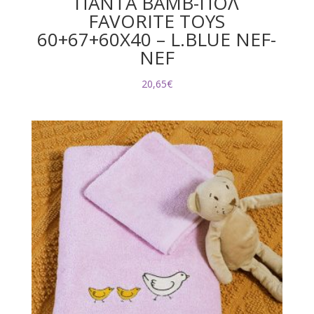
ΠΑΝΤΑ ΒΑΜΒ-ΠΟΛ
FAVORITE TOYS
60+67+60X40 – L.BLUE NEF-
NEF
20,65
€