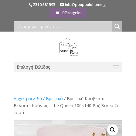
2310 581593
info@poupoulohome.gr
0 Στοιχεία
Επιλογή Σελίδας
Αρχική σελίδα
/
Βρεφικό
/ Βρεφική Κουβέρτα
Βελουτέ Κούνιας Little Queen 100×140 Ροζ Borea Σε
κουτί