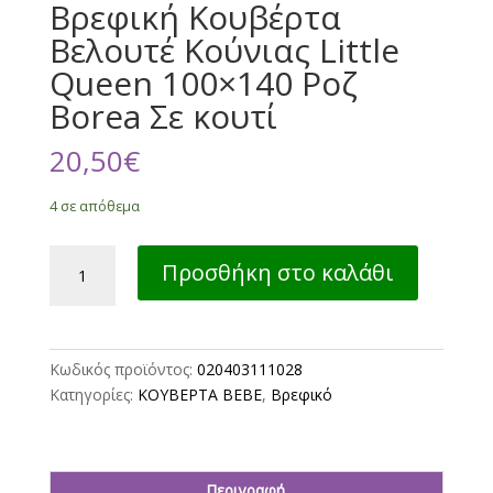
Βρεφική Κουβέρτα
Βελουτέ Κούνιας Little
Queen 100×140 Ροζ
Borea Σε κουτί
20,50
€
4 σε απόθεμα
Βρεφική
Προσθήκη στο καλάθι
Κουβέρτα
Βελουτέ
Κούνιας
Little
Κωδικός προϊόντος:
020403111028
Queen
Κατηγορίες:
ΚΟΥΒΕΡΤΑ ΒΕΒΕ
,
Βρεφικό
100×140
Ροζ
Borea
Σε
Περιγραφή