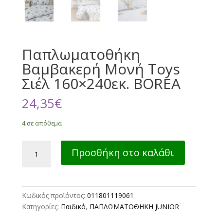
Παπλωματοθήκη
Βαμβακερή Μονή Toys
Σιέλ 160×240εκ. BOREA
24,35
€
4 σε απόθεμα
Παπλωματοθήκη
Προσθήκη στο καλάθι
Βαμβακερή
Μονή
Toys
Σιέλ
Κωδικός προϊόντος:
011801119061
160x240εκ.
Κατηγορίες:
Παιδικό
,
ΠΑΠΛΩΜΑΤΟΘΗΚΗ JUNIOR
BOREA