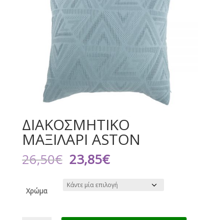
ΔΙΑΚΟΣΜΗΤΙΚΟ
ΜΑΞΙΛΑΡΙ ASTON
Original
Η
26,50
€
23,85
€
price
τρέχουσα
was:
τιμή
26,50€.
είναι:
Χρώμα
23,85€.