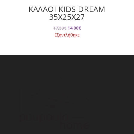
ΚΑΛΑΘΙ KIDS DREAM
35X25X27
Original
Η
17,50
€
14,00
€
price
τρέχουσα
Εξαντλήθηκε
was:
τιμή
17,50€.
είναι:
14,00€.