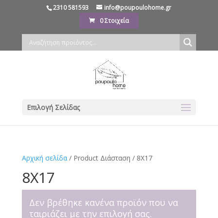
2310 581593
info@poupoulohome.gr
0 Στοιχεία
Επιλογή Σελίδας
Αρχική σελίδα
/ Product Διάσταση / 8Χ17
8Χ17
Δεν βρέθηκε κανένα προϊόν που να
ταιριάζει με την επιλογή σας.