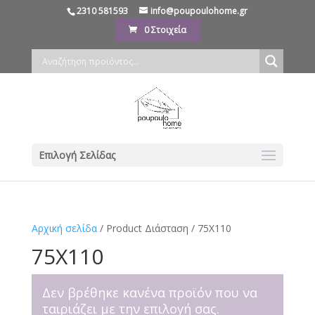
2310 581593
info@poupoulohome.gr
0 Στοιχεία
Επιλογή Σελίδας
Αρχική σελίδα
/ Product Διάσταση / 75X110
75X110
Δεν βρέθηκε κανένα προϊόν που να
ταιριάζει με την επιλογή σας.