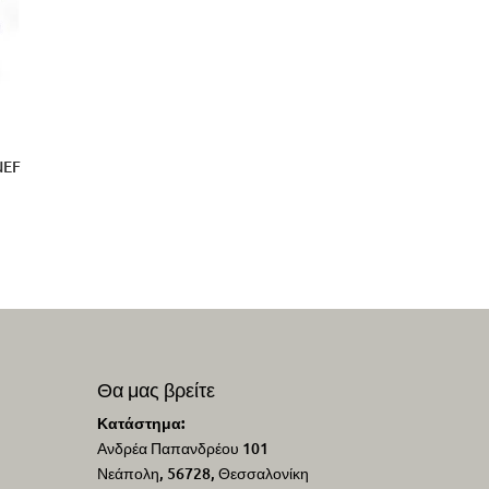
NEF
Θα μας βρείτε
Κατάστημα:
Ανδρέα Παπανδρέου 101
Νεάπολη, 56728, Θεσσαλονίκη