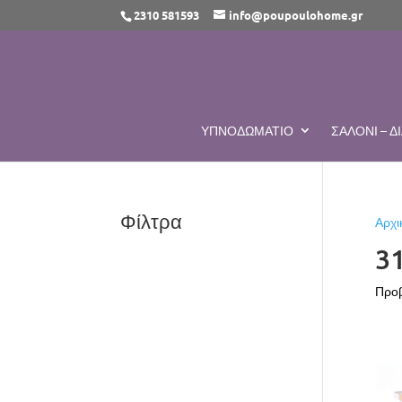
2310 581593
info@poupoulohome.gr
ΥΠΝΟΔΩΜΆΤΙΟ
ΣΑΛΌΝΙ – 
Φίλτρα
Αρχι
3
Προβ