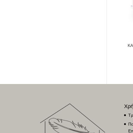
ΚΑ
Χρή
Τρ
Πο
Επ