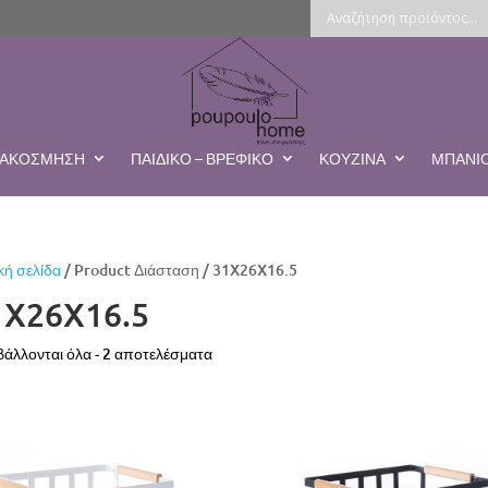
ΔΙΑΚΌΣΜΗΣΗ
ΠΑΙΔΙΚΌ – ΒΡΕΦΙΚΌ
ΚΟΥΖΊΝΑ
ΜΠΆΝΙ
κή σελίδα
/ Product Διάσταση / 31X26X16.5
1X26X16.5
Sorted
άλλονται όλα - 2 αποτελέσματα
by
latest