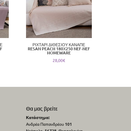
Ε
ΡΙΧΤΑΡΙ ΔΙΘΕΣΙΟΥ ΚΑΝΑΠΕ
EF
RESAN PEACH 180Χ250 NEF-NEF
HOMEWARE
28,00
€
Θα μας βρείτε
Κατάστημα:
Ανδρέα Παπανδρέου 101
Νεάπολη, 56728, Θεσσαλονίκη