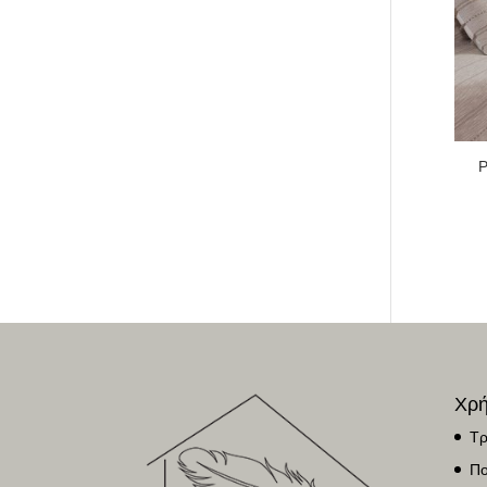
Χρή
Τρ
Πο