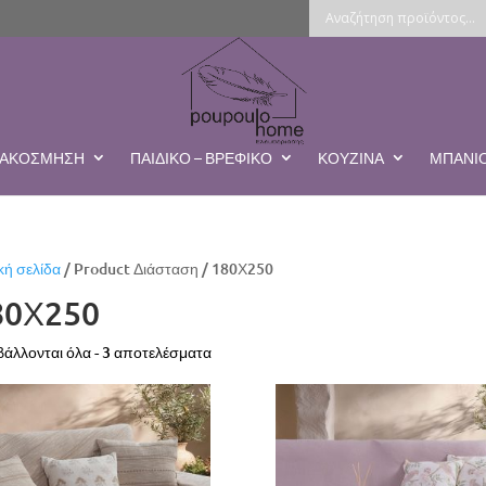
ΔΙΑΚΌΣΜΗΣΗ
ΠΑΙΔΙΚΌ – ΒΡΕΦΙΚΌ
ΚΟΥΖΊΝΑ
ΜΠΆΝΙ
κή σελίδα
/ Product Διάσταση / 180Χ250
80Χ250
Sorted
άλλονται όλα - 3 αποτελέσματα
by
latest