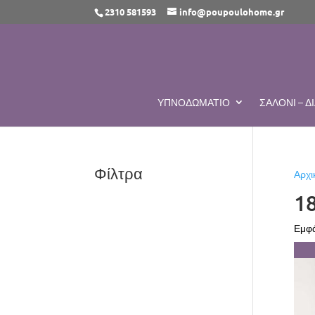
2310 581593
info@poupoulohome.gr
ΥΠΝΟΔΩΜΆΤΙΟ
ΣΑΛΌΝΙ – 
Φίλτρα
Αρχι
18
Εμφά