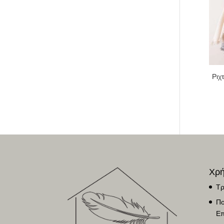
Ριχ
Χρή
Τρ
Πο
Επ