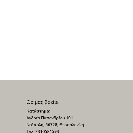
Θα μας βρείτε
Κατάστημα:
Ανδρέα Παπανδρέου 101
Νεάπολη, 56728, Θεσσαλονίκη
Τηλ. 2310581593