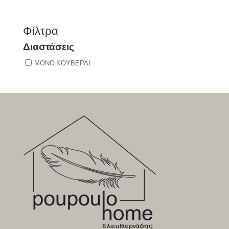
price
τρέχουσα
was:
τιμή
49,50€.
είναι:
Φίλτρα
34,65€.
Διαστάσεις
ΜΟΝΟ ΚΟΥΒΕΡΛΙ