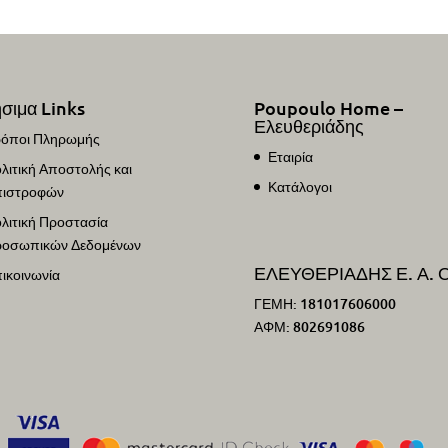
39,50€.
είναι:
27,65
σιμα Links
Poupoulo Home –
Ελευθεριάδης
όποι Πληρωμής
Εταιρία
λιτική Αποστολής και
Κατάλογοι
ιστροφών
λιτική Προστασία
οσωπικών Δεδομένων
ΕΛΕΥΘΕΡΙΑΔΗΣ Ε. Α. Ο
ικοινωνία
ΓΕΜΗ: 181017606000
ΑΦΜ: 802691086