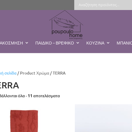
ΔΙΑΚΌΣΜΗΣΗ
ΠΑΙΔΙΚΌ – ΒΡΕΦΙΚΌ
ΚΟΥΖΊΝΑ
ΜΠΆΝΙ
κή σελίδα
/ Product Χρώμα / TERRA
ERRA
Sorted
άλλονται όλα - 11 αποτελέσματα
by
latest