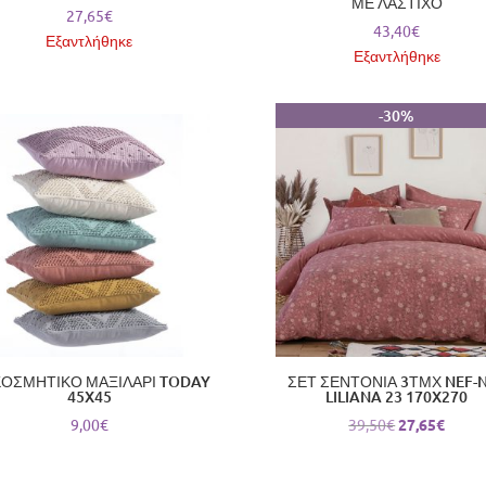
ΜΕ ΛΑΣΤΙΧΟ
27,65
€
43,40
€
Εξαντλήθηκε
Εξαντλήθηκε
-30%
ΚΟΣΜΗΤΙΚΟ ΜΑΞΙΛΑΡΙ TODAY
ΣΕΤ ΣΕΝΤΟΝΙΑ 3ΤΜΧ NEF-
45X45
LILIANA 23 170X270
Original
Η
9,00
€
39,50
€
27,65
€
price
τρέχο
was:
τιμή