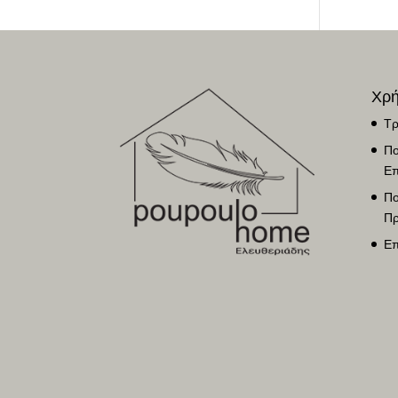
Χρή
Τρ
Πο
Επ
Πο
Πρ
Επ