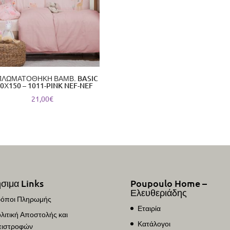
ΛΩΜΑΤΟΘΗΚΗ ΒΑΜΒ. BASIC
0Χ150 – 1011-PINK NEF-NEF
21,00
€
σιμα Links
Poupoulo Home –
Ελευθεριάδης
όποι Πληρωμής
Εταιρία
λιτική Αποστολής και
Κατάλογοι
ιστροφών