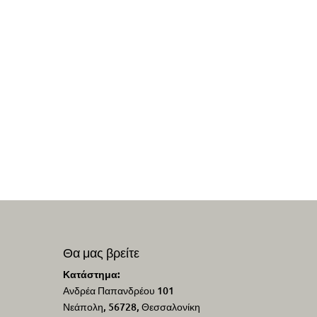
Θα μας βρείτε
Κατάστημα:
Ανδρέα Παπανδρέου 101
Νεάπολη, 56728, Θεσσαλονίκη