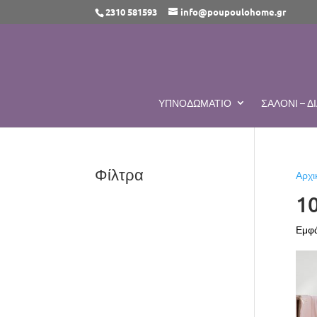
2310 581593
info@poupoulohome.gr
ΥΠΝΟΔΩΜΆΤΙΟ
ΣΑΛΌΝΙ – 
Φίλτρα
Αρχι
1
Εμφά