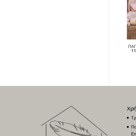
ΠΑΠ
11
Χρή
Τρ
Πο
Επ