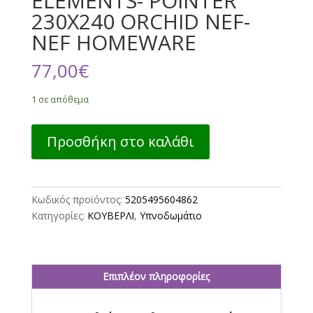
ELEMENTS- POINTER
230X240 ORCHID NEF-
NEF HOMEWARE
77,00
€
1 σε απόθεμα
ΚΟΥΒΕΡΛΙ
Προσθήκη στο καλάθι
ΥΠΕΡΔΙΠΛΟ
ELEMENTS-
POINTER
230X240
Κωδικός προϊόντος:
5205495604862
ORCHID
Κατηγορίες:
ΚΟΥΒΕΡΛΙ
,
Υπνοδωμάτιο
NEF-
NEF
HOMEWARE
ποσότητα
Επιπλέον πληροφορίες