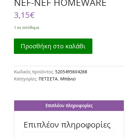
NEF-NEF HOMEWARE
3,15
€
1 σε απόθεμα
ΠΕΤΣΕΤΑ
Προσθήκη στο καλάθι
ΧΕΡΙΩΝ
SANGALIA
MINT
30Χ50
Κωδικός προϊόντος:
5205495604268
NEF-
Κατηγορίες:
ΠΕΤΣΕΤΑ
,
Μπάνιο
NEF
HOMEWARE
ποσότητα
Επιπλέον πληροφορίες
Επιπλέον πληροφορίες