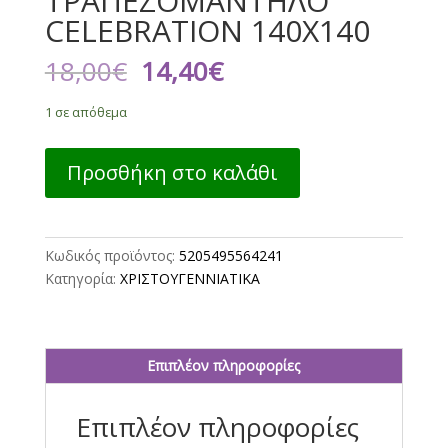
ΤΡΑΠΕΖΟΜΑΝΤΗΛΟ
CELEBRATION 140X140
Original
Η
18,00
€
14,40
€
price
τρέχουσα
was:
τιμή
1 σε απόθεμα
18,00€.
είναι:
14,40€.
ΧΡΙΣΤΟΥΓΕΝΝΙΑΤΙΚΟ
Προσθήκη στο καλάθι
ΤΡΑΠΕΖΟΜΑΝΤΗΛΟ
CELEBRATION
140X140
ποσότητα
Κωδικός προϊόντος:
5205495564241
Κατηγορία:
ΧΡΙΣΤΟΥΓΕΝΝΙΑΤΙΚΑ
Επιπλέον πληροφορίες
Επιπλέον πληροφορίες