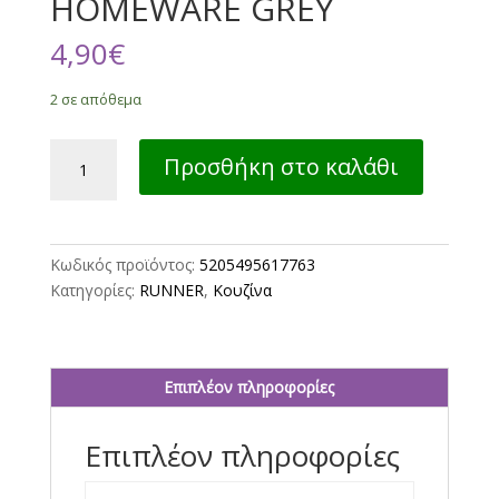
HOMEWARE GREY
4,90
€
2 σε απόθεμα
ΤΡΑΒΕΡΣΑ
Προσθήκη στο καλάθι
ORION
45Χ140
NEF-
NEF
Κωδικός προϊόντος:
5205495617763
HOMEWARE
Κατηγορίες:
RUNNER
,
Κουζίνα
GREY
ποσότητα
Επιπλέον πληροφορίες
Επιπλέον πληροφορίες