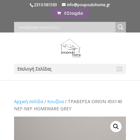
2310 581593
info@poupoulohome.gr
0 Στοιχεία
Επιλογή Σελίδας
Αρχική σελίδα
/
Κουζίνα
/ ΤΡΑΒΕΡΣΑ ORION 45Χ140
NEF-NEF HOMEWARE GREY