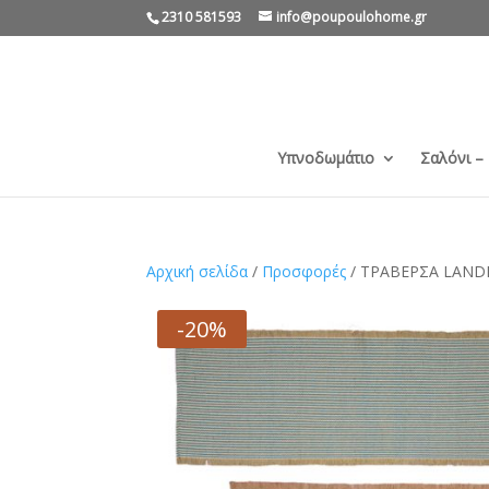
2310 581593
info@poupoulohome.gr
Υπνοδωμάτιο
Σαλόνι –
Αρχική σελίδα
/
Προσφορές
/ ΤΡΑΒΕΡΣΑ LAND
-20%