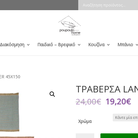
 Διακόσμηση
Παιδικό – Βρεφικό
Κουζίνα
Μπάνιο
ER 45X150
ΤΡΑΒΕΡΣΑ LA
Original
Η
24,00
€
19,20
€
price
τ
was:
τ
24,00€.
εί
Χρώμα
19
ΤΡΑΒΕΡΣΑ