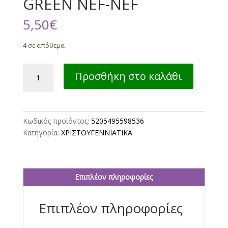
GREEN NEF-NEF
5,50
€
4 σε απόθεμα
ΣΟΥΠΛΑ
Προσθήκη στο καλάθι
ΠΟΛ.SNOW
STAR
2
TMX
Κωδικός προϊόντος:
5205495598536
45X30
Κατηγορία:
ΧΡΙΣΤΟΥΓΕΝΝΙΑΤΙΚΑ
GREEN
NEF-
NEF
ποσότητα
Επιπλέον πληροφορίες
Επιπλέον πληροφορίες