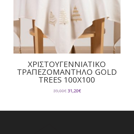
ΧΡΙΣΤΟΥΓΕΝΝΙΑΤΙΚΟ
ΤΡΑΠΕΖΟΜΑΝΤΗΛΟ GOLD
TREES 100X100
Original
Η
39,00
€
31,20
€
price
τρέχουσα
was:
τιμή
39,00€.
είναι:
31,20€.