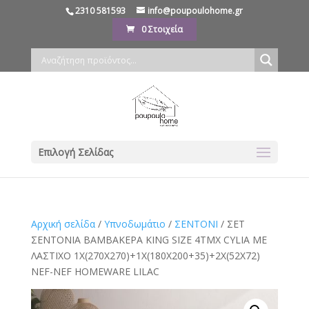
2310 581593
info@poupoulohome.gr
0 Στοιχεία
Επιλογή Σελίδας
Αρχική σελίδα
/
Υπνοδωμάτιο
/
ΣΕΝΤΟΝΙ
/ ΣΕΤ
ΣΕΝΤΟΝΙΑ ΒΑΜΒΑΚΕΡΑ KING SIZE 4ΤΜΧ CYLIA ΜΕ
ΛΑΣΤΙΧΟ 1Χ(270Χ270)+1X(180X200+35)+2Χ(52Χ72)
NEF-NEF HOMEWARE LILAC