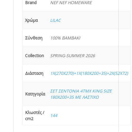
ποσότητα
Brand
NEF NEF HOMEWARE
Χρώμα
LILAC
Σύνθεση
100% ΒΑΜΒΑΚΙ
Collection
SPRING-SUMMER 2026
Διάσταση
1Χ(270Χ270)+1X(180X200+35)+2Χ(52Χ72)
ΣΕΤ ΣΕΝΤΟΝΙΑ 4ΤΜΧ KING SIZE
Κατηγορία
180X200+35 ΜΕ ΛΑΣΤΙΧΟ
Κλωστές /
144
cm2