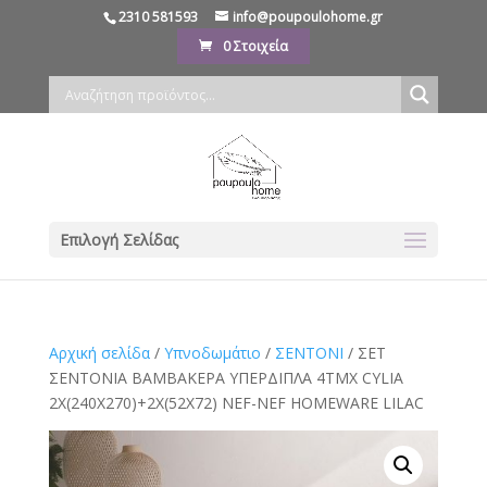
2310 581593
info@poupoulohome.gr
0 Στοιχεία
Επιλογή Σελίδας
Αρχική σελίδα
/
Υπνοδωμάτιο
/
ΣΕΝΤΟΝΙ
/ ΣΕΤ
ΣΕΝΤΟΝΙΑ ΒΑΜΒΑΚΕΡΑ ΥΠΕΡΔΙΠΛΑ 4ΤΜΧ CYLIA
2Χ(240Χ270)+2Χ(52Χ72) NEF-NEF HOMEWARE LILAC