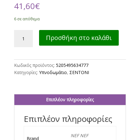
41,60
€
6 σε απόθεμα
ΣΕΤ
Προσθήκη στο καλάθι
ΣΕΝΤΟΝΙΑ
ΒΑΜΒΑΚΕΡΑ
ΥΠΕΡΔΙΠΛΑ
4ΤΜΧ
Κωδικός προϊόντος:
5205495634777
CYLIA
Κατηγορίες:
Υπνοδωμάτιο
,
ΣΕΝΤΟΝΙ
2Χ(240Χ270)+2Χ(52Χ72)
NEF-
NEF
HOMEWARE
Επιπλέον πληροφορίες
LILAC
ποσότητα
Επιπλέον πληροφορίες
NEF NEF
Brand