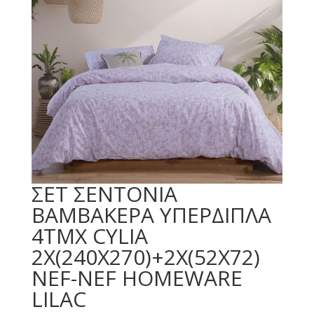
ΣΕΤ ΣΕΝΤΟΝΙΑ
ΒΑΜΒΑΚΕΡΑ ΥΠΕΡΔΙΠΛΑ
4ΤΜΧ CYLIA
2Χ(240Χ270)+2Χ(52Χ72)
NEF-NEF HOMEWARE
LILAC