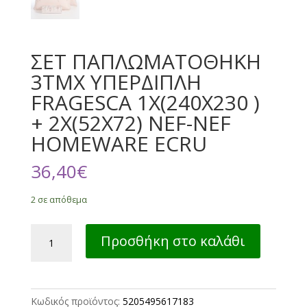
ΣΕΤ ΠΑΠΛΩΜΑΤΟΘΗΚΗ
3ΤΜΧ ΥΠΕΡΔΙΠΛΗ
FRAGESCA 1X(240Χ230 )
+ 2X(52X72) NEF-NEF
HOMEWARE ECRU
36,40
€
2 σε απόθεμα
ΣΕΤ
Προσθήκη στο καλάθι
ΠΑΠΛΩΜΑΤΟΘΗΚΗ
3ΤΜΧ
ΥΠΕΡΔΙΠΛΗ
FRAGESCA
Κωδικός προϊόντος:
5205495617183