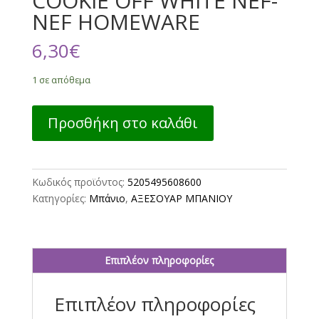
COOKIE OFF WHITE NEF-
NEF HOMEWARE
6,30
€
1 σε απόθεμα
ΠΟΤΗΡΙ
Προσθήκη στο καλάθι
ΜΠΑΝΙΟΥ
COOKIE
OFF
WHITE
Κωδικός προϊόντος:
5205495608600
NEF-
Κατηγορίες:
Μπάνιο
,
ΑΞΕΣΟΥΑΡ ΜΠΑΝΙΟΥ
NEF
HOMEWARE
ποσότητα
Επιπλέον πληροφορίες
Επιπλέον πληροφορίες