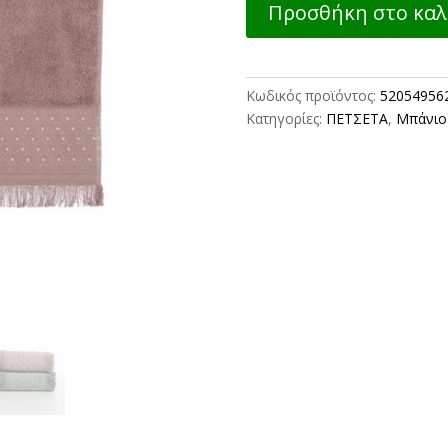
Προσθήκη στο καλ
ΠΡΟΣΩΠΟΥ
ZASMEN
50X90
NEF-
Κωδικός προϊόντος:
52054956
NEF
Κατηγορίες:
ΠΕΤΣΕΤΑ
,
Μπάνιο
HOMEWARE
MAUVE
ποσότητα