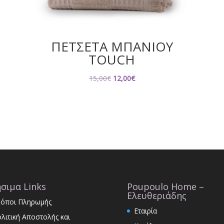
ΠΕΤΣΕΤΑ ΜΠΑΝΙΟΥ
TOUCH
Original
Η
15,00
€
12,00
€
price
τρέχουσα
was:
τιμή
15,00€.
είναι:
12,00€.
σιμα Links
Poupoulo Home –
Ελευθεριάδης
όποι Πληρωμής
Εταιρία
λιτική Αποστολής και