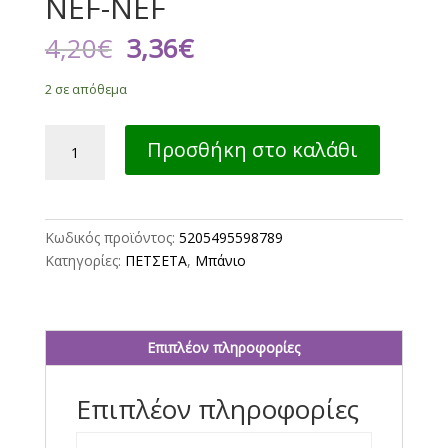
NEF-NEF
Original
Η
4,20
€
3,36
€
price
τρέχουσα
was:
τιμή
2 σε απόθεμα
4,20€.
είναι:
3,36€.
ΠΕΤΣΕΤΑ
Προσθήκη στο καλάθι
ΒΑΜΒ
QUANTUM
30X50
-
Κωδικός προϊόντος:
5205495598789
GREY
Κατηγορίες:
ΠΕΤΣΕΤΑ
,
Μπάνιο
NEF-
NEF
ποσότητα
Επιπλέον πληροφορίες
Επιπλέον πληροφορίες