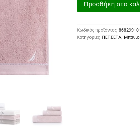
Προσθήκη στο καλ
ΒΑΜΒ.NAUTICA
COAST
70X140
-
Κωδικός προϊόντος:
86829910
ROSE
Κατηγορίες:
ΠΕΤΣΕΤΑ
,
Μπάνιο
NEF-
NEF
ποσότητα