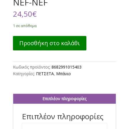
NEF-NEF
24,50
€
1 σε απόθεμα
ΠΕΤΣΕΤΑ
Προσθήκη στο καλάθι
ΒΑΜΒ.NAUTICA
COAST
70X140
-
Κωδικός προϊόντος:
8682991015403
BLACK
Κατηγορίες:
ΠΕΤΣΕΤΑ
,
Μπάνιο
NEF-
NEF
ποσότητα
Επιπλέον πληροφορίες
Επιπλέον πληροφορίες