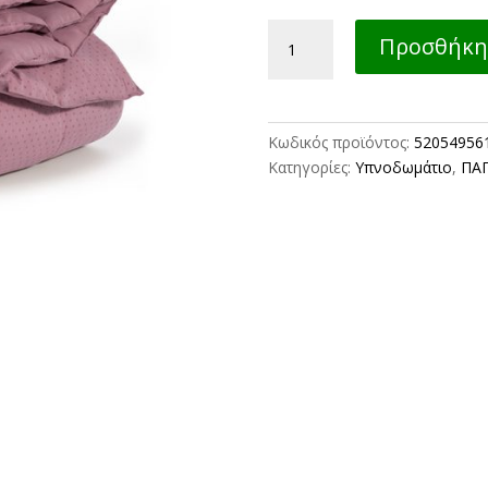
ΠΑΠΛΩΜΑ
Προσθήκη 
MONO
COLORFULL
160X220
NEF-
Κωδικός προϊόντος:
52054956
NEF
Κατηγορίες:
Υπνοδωμάτιο
,
ΠΑ
HOMEWARE
PURPLE
ποσότητα