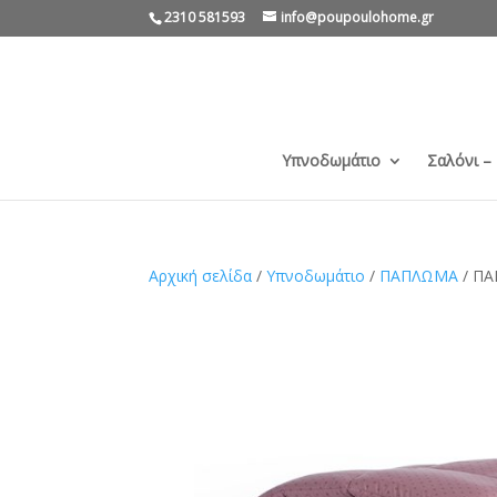
2310 581593
info@poupoulohome.gr
Υπνοδωμάτιο
Σαλόνι –
Αρχική σελίδα
/
Υπνοδωμάτιο
/
ΠΑΠΛΩΜΑ
/ Π