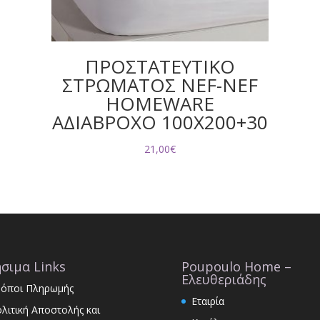
ΠΡΟΣΤΑΤΕΥΤΙΚΟ
ΣΤΡΩΜΑΤΟΣ NEF-NEF
HOMEWARE
ΑΔΙΑΒΡΟΧΟ 100X200+30
21,00
€
σιμα Links
Poupoulo Home –
Ελευθεριάδης
όποι Πληρωμής
Εταιρία
λιτική Αποστολής και