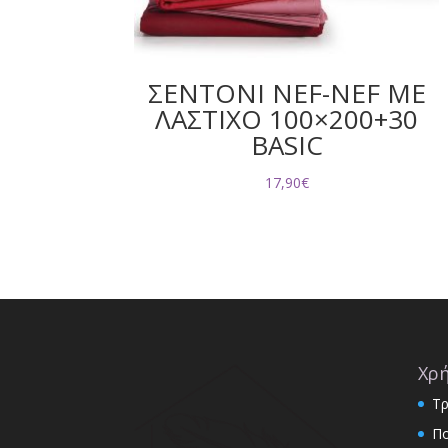
ΣΕΝΤΟΝΙ NEF-NEF ΜΕ
ΛΑΣΤΙΧΟ 100×200+30
BASIC
17,90
€
Χρή
Τρ
Πο