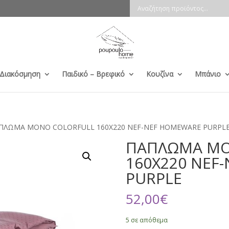
 Διακόσμηση
Παιδικό – Βρεφικό
Κουζίνα
Μπάνιο
ΑΠΛΩΜΑ MONO COLORFULL 160X220 NEF-NEF HOMEWARE PURPL
ΠΑΠΛΩΜΑ MO
160X220 NEF
PURPLE
52,00
€
5 σε απόθεμα