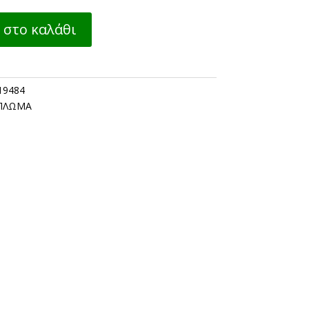
στο καλάθι
19484
ΠΛΩΜΑ