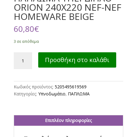
ORION 240X220 NEF-NEF
HOMEWARE BEIGE
60,80
€
3 σε απόθεμα
ΠΑΠΛΩΜΑ
Προσθήκη στο καλάθι
ΥΠΕΡΔΙΠΛΟ
ORION
240X220
NEF-
Κωδικός προϊόντος:
5205495619569
NEF
Κατηγορίες:
Υπνοδωμάτιο
,
ΠΑΠΛΩΜΑ
HOMEWARE
BEIGE
ποσότητα
Επιπλέον πληροφορίες