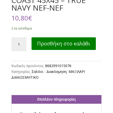
COAST 45X45 – TRUE
NAVY NEF-NEF
10,80
€
2 σε απόθεμα
ΜΑΞΙΛΑΡΙ
Προσθήκη στο καλάθι
ΠΟΛ
NAUTICA
COAST
45X45
Κωδικός προϊόντος:
8682991015076
-
Κατηγορίες:
Σαλόνι - Διακόσμηση
,
ΜΑΞΙΛΑΡΙ
TRUE
ΔΙΑΚΟΣΜΗΤΙΚΟ
NAVY
NEF-
NEF
ποσότητα
Επιπλέον πληροφορίες