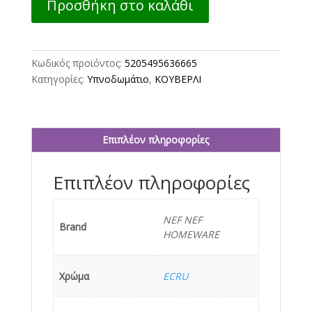
Προσθήκη στο καλάθι
ΥΠΕΡΔΙΠΛΟ
EMILY
230X240
NEF-
Κωδικός προϊόντος:
5205495636665
NEF
Κατηγορίες:
Υπνοδωμάτιο
,
ΚΟΥΒΕΡΛΙ
HOMEWARE
ECRU
ποσότητα
Επιπλέον πληροφορίες
Επιπλέον πληροφορίες
NEF NEF
Brand
HOMEWARE
Χρώμα
ECRU