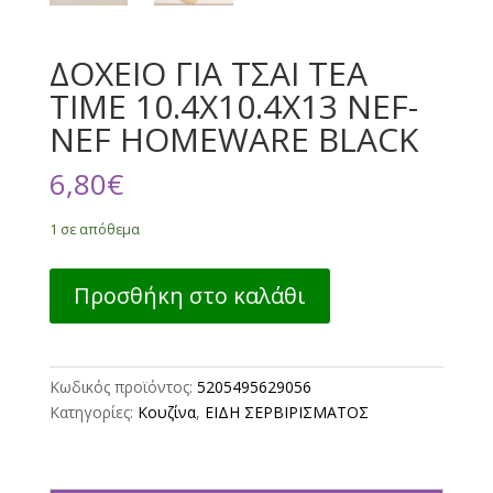
ΔΟΧΕΙΟ ΓΙΑ ΤΣΑΙ TEA
TIME 10.4X10.4X13 NEF-
NEF HOMEWARE BLACK
6,80
€
1 σε απόθεμα
ΔΟΧΕΙΟ
Προσθήκη στο καλάθι
ΓΙΑ
ΤΣΑΙ
TEA
TIME
Κωδικός προϊόντος:
5205495629056
10.4X10.4X13
Κατηγορίες:
Κουζίνα
,
ΕΙΔΗ ΣΕΡΒΙΡΙΣΜΑΤΟΣ
NEF-
NEF
HOMEWARE