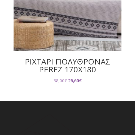
ΡΙΧΤΑΡΙ ΠΟΛΥΘΡΟΝΑΣ
PEREZ 170X180
Original
Η
38,00
€
26,60
€
price
τρέχουσα
was:
τιμή
38,00€.
είναι:
26,60€.