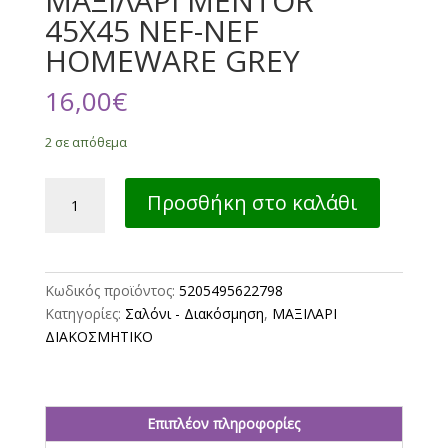
ΜΑΞΙΛΑΡΙ MENTOR
45X45 NEF-NEF
HOMEWARE GREY
16,00
€
2 σε απόθεμα
ΔΙΑΚΟΣΜΗΤΙΚΟ
Προσθήκη στο καλάθι
ΜΑΞΙΛΑΡΙ
MENTOR
45X45
NEF-
Κωδικός προϊόντος:
5205495622798
NEF
Κατηγορίες:
Σαλόνι - Διακόσμηση
,
ΜΑΞΙΛΑΡΙ
HOMEWARE
ΔΙΑΚΟΣΜΗΤΙΚΟ
GREY
ποσότητα
Επιπλέον πληροφορίες