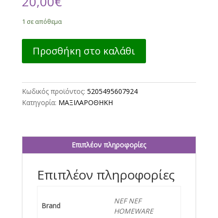
20,00
€
1 σε απόθεμα
ΔΙΑΚΟΣΜΗΤΙΚΗ
Προσθήκη στο καλάθι
ΜΑΞΙΛΑΡΟΘΗΚΗ
MORELO
GREY
50X50
Κωδικός προϊόντος:
5205495607924
NEF-
Κατηγορία:
ΜΑΞΙΛΑΡΟΘΗΚΗ
NEF
HOMEWARE
ποσότητα
Επιπλέον πληροφορίες
Επιπλέον πληροφορίες
NEF NEF
Brand
HOMEWARE