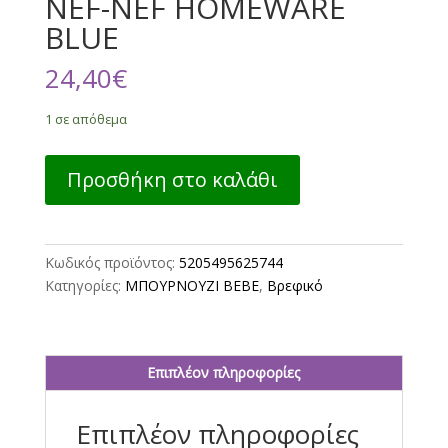
NEF-NEF HOMEWARE
BLUE
24,40
€
1 σε απόθεμα
ΒΡΕΦΙΚΟ
Προσθήκη στο καλάθι
ΜΠΟΥΡΝΟΥΖΙ
SPECIAL
PARTY
Νο
Κωδικός προϊόντος:
5205495625744
04
Κατηγορίες:
ΜΠΟΥΡΝΟΥΖΙ ΒΕΒΕ
,
Βρεφικό
NEF-
NEF
HOMEWARE
BLUE
Επιπλέον πληροφορίες
ποσότητα
Επιπλέον πληροφορίες