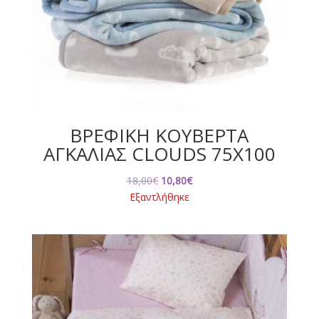
ΒΡΕΦΙΚΗ ΚΟΥΒΕΡΤΑ
ΑΓΚΑΛΙΑΣ CLOUDS 75Χ100
Original
Η
18,00
€
10,80
€
price
τρέχουσα
Εξαντλήθηκε
was:
τιμή
18,00€.
είναι:
10,80€.