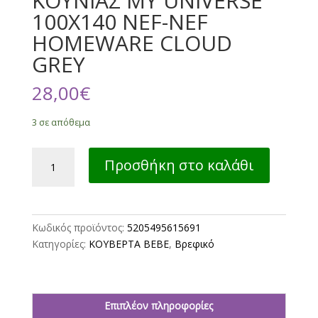
ΚΟΥΝΙΑΣ MY UNIVERSE
100Χ140 NEF-NEF
HOMEWARE CLOUD
GREY
28,00
€
3 σε απόθεμα
ΒΡΕΦΙΚΗ
Προσθήκη στο καλάθι
ΚΟΥΒΕΡΤΑ
ΚΟΥΝΙΑΣ
MY
UNIVERSE
Κωδικός προϊόντος:
5205495615691
100Χ140
Κατηγορίες:
ΚΟΥΒΕΡΤΑ ΒΕΒΕ
,
Βρεφικό
NEF-
NEF
HOMEWARE
CLOUD
Επιπλέον πληροφορίες